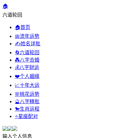
🏠
六道轮回
🏠
首页
📅
流年运势
✍️
姓名详批
🔄
六道轮回
💑
八字合婚
💰
八字财运
❤️
个人姻缘
📈
十年大运
🌸
桃花运势
🔮
八字精批
🐎
生肖运程
⭐
星座配对
输入个人信息