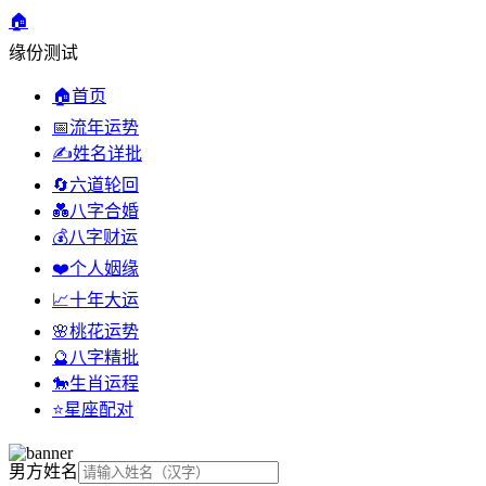
🏠
缘份测试
🏠
首页
📅
流年运势
✍️
姓名详批
🔄
六道轮回
💑
八字合婚
💰
八字财运
❤️
个人姻缘
📈
十年大运
🌸
桃花运势
🔮
八字精批
🐎
生肖运程
⭐
星座配对
男方姓名